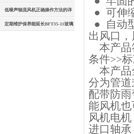
● 牢固
● 可伸
成部件功能特点才能更好的使用它
低噪声轴流风机正确操作方法的详
● 自动
细说明
定期维护保养能延长BFT35-11玻璃
出风口，
钢轴流风机的使用寿命
本产品符合
条件>>
本产品全
分为管道
配带防雨
能风机也
风机电机
进口轴承