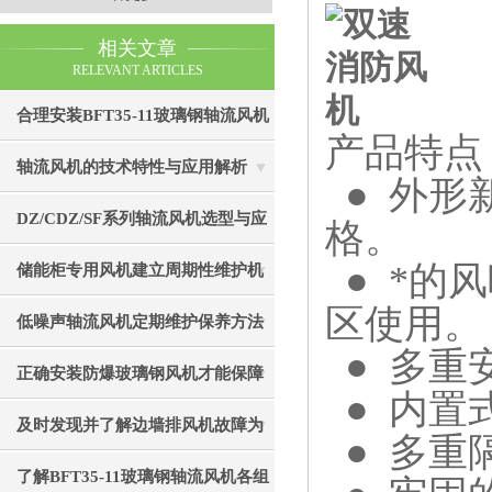
相关文章
RELEVANT ARTICLES
合理安装BFT35-11玻璃钢轴流风机
产品特点
是避免振动或结构损坏的关键
轴流风机的技术特性与应用解析
● 外形
DZ/CDZ/SF系列轴流风机选型与应
格。
用指南
● *的
储能柜专用风机建立周期性维护机
区使用。
制的重要性分享
低噪声轴流风机定期维护保养方法
● 多重
的简要介绍
正确安装防爆玻璃钢风机才能保障
● 内置
工作场所的安全和生产效率
及时发现并了解边墙排风机故障为
● 多重
安全生产保驾护航
了解BFT35-11玻璃钢轴流风机各组