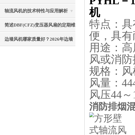
PYHL－1
机
有必要
轴流风机的技术特性与应用解析
特点：具
简述DBF(CFZ)变压器风扇的定期维
便，具有
护保养步骤
边墙风机哪家质量好？2026年边墙
用途：高
风机生产厂家选购指南
风或消防
规格：风
风量：444
风压44～1
消防排烟