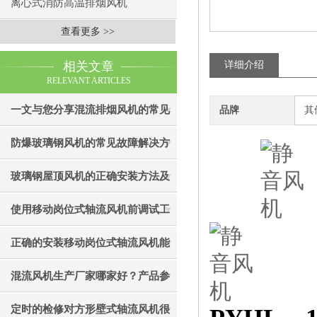
离心式消防高温排烟风机
查看更多 >>
相关文章
详细介绍
RELEVANT ARTICLES
一文与您分享混流排烟风机的常见
品牌
其
故障相应解决方法
防爆玻璃钢风机的常见故障解决方
法
玻璃钢屋顶风机的正确安装方法及
实用操作技巧分享
使用移动岗位式轴流风机前调试工
作别忘了
正确的安装移动岗位式轴流风机能
让其更好的发挥作用
混流风机生产厂家哪家好？产品参
数与工艺对比
定时的检修对方形壁式轴流风机很